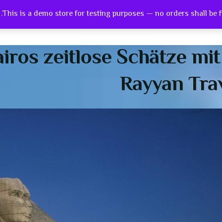
This is a demo store for testing purposes — no orders shall be ful
tact Us
Check Out
Cart
Services
Shop
Abo
iros zeitlose Schätze mit
Rayyan Tra