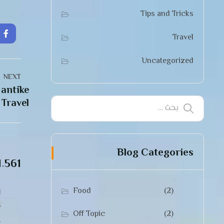
Tips and Tricks
Travel
Uncategorized
NEXT
 antike
 Travel
Blog Categories
٬561 COMMENTS
l
Food
(2)
5
Off Topic
(2)
t