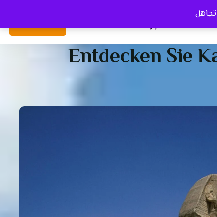
تجاهل
Con
0
Sign Up
Login
Entdecken Sie Ka