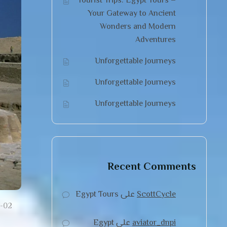
Tourist Trips: Egypt Tours –
Your Gateway to Ancient
Wonders and Modern
Adventures
Unforgettable Journeys
Unforgettable Journeys
Unforgettable Journeys
Recent Comments
ScottCycle
على
Egypt Tours
-02
aviator_dnpi
على
Egypt