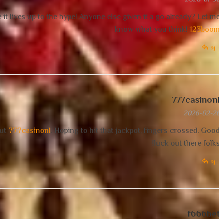
t lives up to the hype! Anyone else given it a go already? Let m
know what you think!
123boo
رد
777casinon
2026-02-2
out
777casinonl
. Hoping to hit that jackpot, fingers crossed. Goo
luck out there folks
رد
f666be