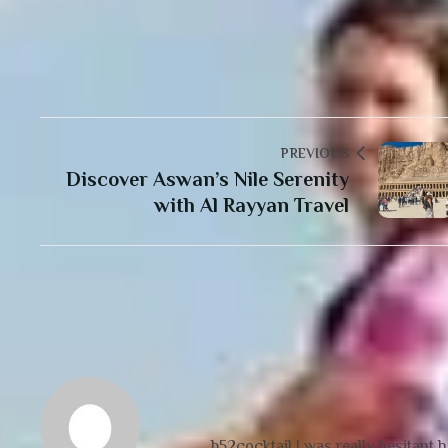
PREVIOUS
Discover Aswan’s Nile Serenity
with Al Rayyan Travel
b52cocktail I was really hesitant h