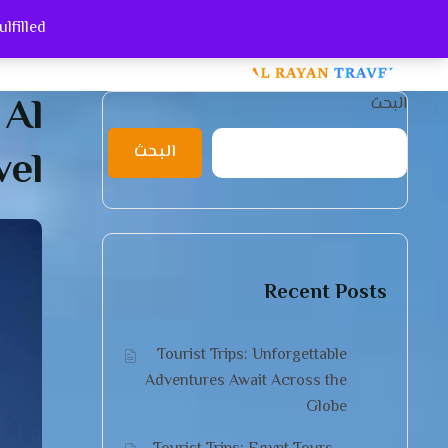
filled.
ut Us
Home
 Al
البحث
vel
البحث
Recent Posts
Tourist Trips: Unforgettable
Adventures Await Across the
Globe