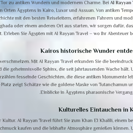
ein Tor zu antiken Wundern und modernem Charme. Bei
Al Rayyan 
n Orten Ägyptens in Kairo, Luxor und Assuan. Von antiken Tempe
hichte mit den besten Reiseleitern, erfahrenen Fahrern und mod
hada oder einem anderen Ort aus starten, wir sorgen dafür, das
. Erleben Sie Ägypten mit Al Rayyan Travel – wo Ihr Abenteuer be
Kairos historische Wunder entd
 verschmelzen. Mit Al Rayyan Travel erkunden Sie die beeindruc
 die geheimnisvolle Sphinx, die seit Jahrtausenden Wache hält. 
 erzählen fesselnde Geschichten, die diese antiken Monumente le
latz zeigt Schätze wie die goldene Maske von Tutanchamun un
Einblicke in Ägyptens pharaonische Vergange
Kulturelles Eintauchen in 
Kultur. Al Rayyan Travel führt Sie zum Khan El Khalili, einem be
Schmuck kaufen und die lebhafte Atmosphäre genießen können. 