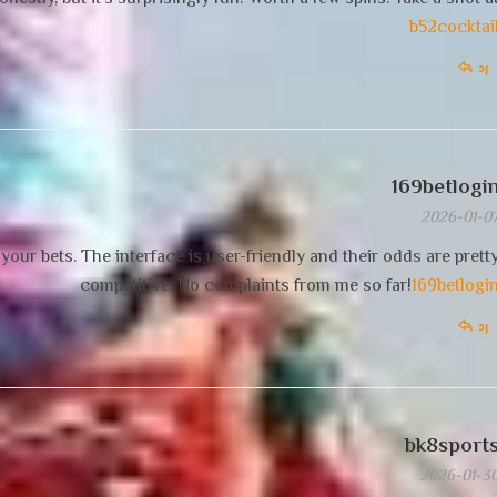
b52cocktai
رد
169betlogi
2026-01-0
 your bets. The interface is user-friendly and their odds are prett
competitive. No complaints from me so far!
169betlogi
رد
bk8sport
2026-01-3