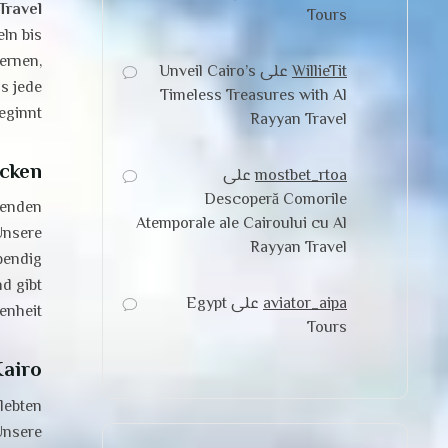
Travel
Tours
ln bis
ernen,
WillieTit
على
Unveil Cairo’s
s jede
Timeless Treasures with Al
ginnt.
Rayyan Travel
ecken
mostbet_rtoa
على
Descoperă Comorile
kenden
Atemporale ale Cairoului cu Al
Unsere
Rayyan Travel
bendig
d gibt
aviator_aipa
على
Egypt
nheit.
Tours
Kairo
lebten
Unsere