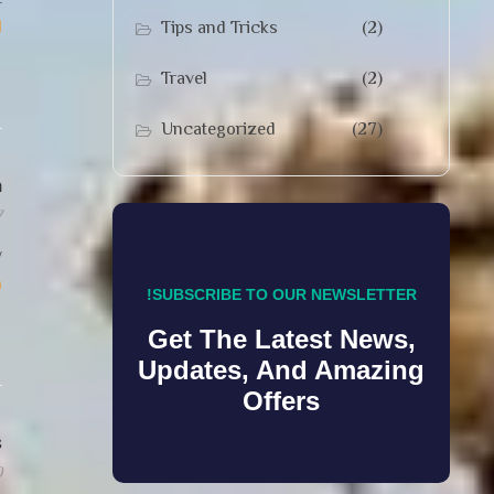
l
Tips and Tricks
(2)
Travel
(2)
Uncategorized
(27)
n
7
y
n
SUBSCRIBE TO OUR NEWSLETTER!
Get The Latest News,
Updates, And Amazing
Offers
s
0