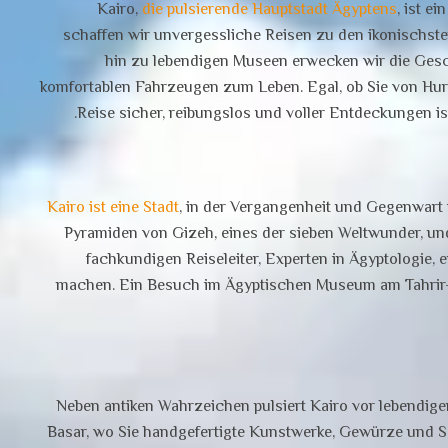
Kairo,
die pulsierende Hauptstadt Ägyptens
, ist 
schaffen wir unvergessliche Reisen zu den ikonischste
hin zu lebendigen Museen erwecken wir die Gesc
komfortablen Fahrzeugen zum Leben. Egal, ob Sie von Hurg
Reise sicher, reibungslos und voller Entdeckungen ist
Kairo ist eine Stadt
, in der Vergangenheit und Gegenwart
Pyramiden von Gizeh, eines der sieben Weltwunder, und
fachkundigen Reiseleiter, Experten in Ägyptologie,
machen. Ein Besuch im Ägyptischen Museum am Tahrir-P
Neben antiken Wahrzeichen pulsiert Kairo vor lebendiger 
Basar, wo Sie handgefertigte Kunstwerke, Gewürze und 