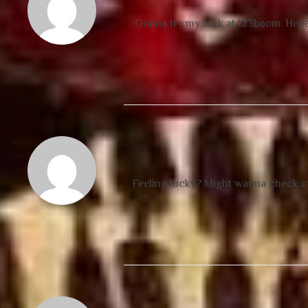
Gonna try my luck at 123boom. Hope i
Feeling lucky? Might wanna check 