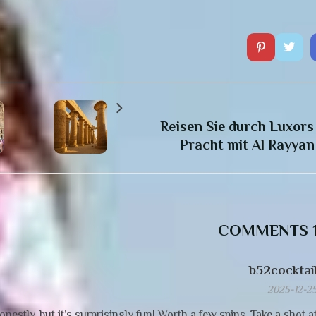
Reisen Sie durch Luxors
Pracht mit Al Rayyan
1
b52cocktai
2025-12-2
onestly, but it’s surprisingly fun! Worth a few spins. Take a shot a