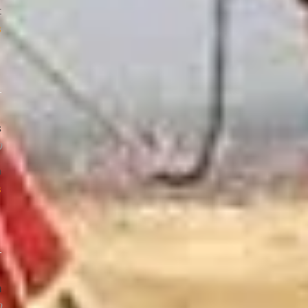
t
s
s
0
a
s
m
0