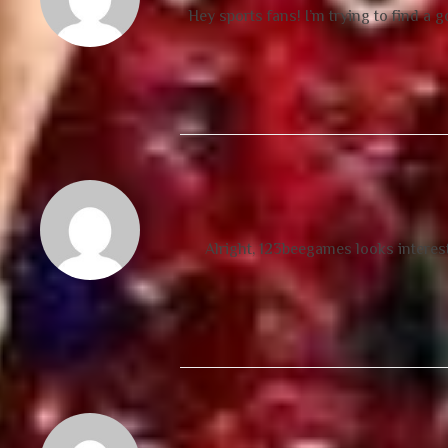
Hey sports fans! I’m trying to find a
Alright, 123beegames looks interest