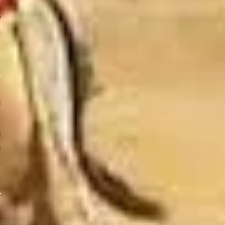
e
m
l
6
d
!
t