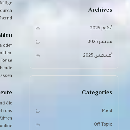
ältige
Archives
 durch
hernd.
أكتوبر 2025
hlen?
سبتمبر 2025
a oder
itten.
أغسطس 2025
 Reise
ibende
assen.
Categories
heute
nd die
Food
ch das
ühren.
Off Topic
online/