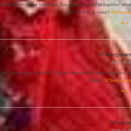
 good platform to bet sports on, has anybody used bk8sports? wha
are the pros & cons?:
bk8sport
رد
123beegame
2026-01-3
ing. Gonna give it a whirl! Fingers crossed for some big wins, y
know?
123beegame
رد
123boo
2026-01-3