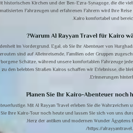
t historischen Kirchen und der Ben-Ezra-Synagoge, die die vielf
imatisierten Fahrzeugen und erfahrenen Fahrern wird Ihre Reise
Kairo komfortabel und bereic
Warum Al Rayyan Travel für Kairo wä
edenheit im Vordergrund. Egal, ob Sie Ihr Abenteuer von Hurghad
erouten sind auf Alleinreisende, Familien oder Gruppen zugeschn
erborgene Schätze, während unsere komfortablen Fahrzeuge jede
 zu den belebten Straßen Kairos schaffen wir Erlebnisse, die ble
Erinnerungen hinterl
Planen Sie Ihr Kairo-Abenteuer noch 
teuerlustige. Mit Al Rayyan Travel erleben Sie die Wahrzeichen u
n Sie Ihre Kairo-Tour noch heute und lassen Sie sich von uns dur
Herz der antiken und modernen Wunder Ägyptens f
https://alrayyantravel.